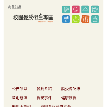
跳
到
主
要
內
容
區
公告訊息
餐廳介紹
膳委會記錄
章則辦法
食安事件
健康飲食
飲用水管理
校園食材登錄平台