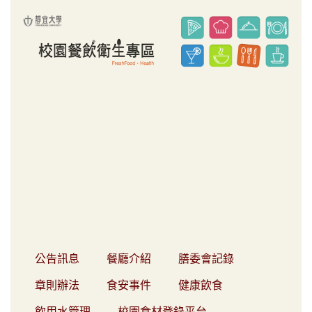
跳
到
主
要
內
容
區
公告訊息
餐廳介紹
膳委會記錄
章則辦法
食安事件
健康飲食
飲用水管理
校園食材登錄平台