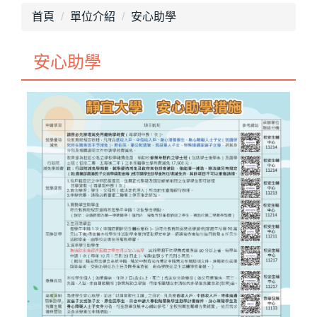
最新消息
首頁
單位介紹
安心助學
單位介紹
安心助學
畢業專區
獎助學金
就學優待減免
行政院減免學雜費
不利處境學生助學金
學生團體保險
生活助學金
緊急紓困助學金