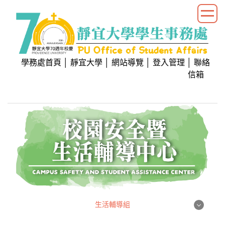
跳
到
主
要
內
學務處首頁
│
靜宜大學
│
網站導覽
│
登入管理
│
聯絡
容
信箱
區
生活輔導組