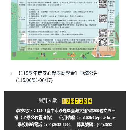
就學貸款
學生申訴服務
懷孕學生輔導資源
學生請假
學生獎懲
學生臨時通行證
【115學年度安心就學助學金】申請公告
導師服務
(115/06/01-08/17)
學務你我他 Q&A
瀏覽人數：
學校地址：43301臺中市沙鹿區臺灣大道7段200號文興三
樓（🚩
辦公位置查詢
） 公用信箱：pu102b0@pu.edu.tw
學校聯絡電話：(04)2632-8001 傳真號碼：(04)2652-