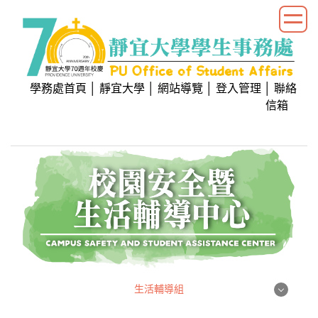
跳
到
主
要
內
學務處首頁
│
靜宜大學
│
網站導覽
│
登入管理
│
聯絡
容
信箱
區
生活輔導組