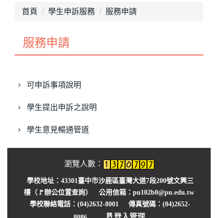
最新消息
首頁
學生申訴服務
服務申請
單位介紹
服務申請
畢業專區
獎助學金
可申訴事項說明
就學優待減免
學生提出申訴之說明
行政院減免學雜費
學生意見暢通管道
不利處境學生助學金
學生團體保險
瀏覽人數：
生活助學金
學校地址：43301臺中市沙鹿區臺灣大道7段200號文興三
樓（🚩
辦公位置查詢
） 公用信箱：pu102b0@pu.edu.tw
緊急紓困助學金
學校聯絡電話：(04)2632-8001 傳真號碼：(04)2652-
🚪
登入管理
8086