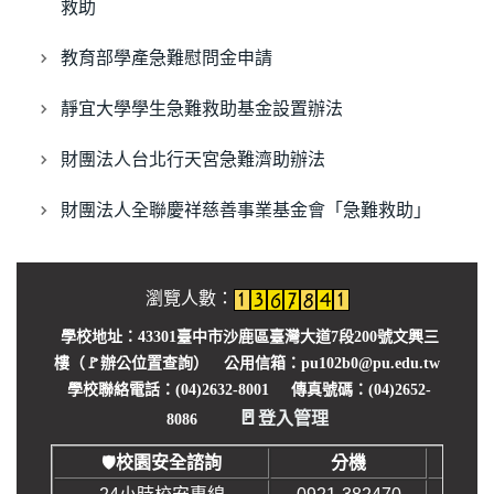
就學貸款
救助
學生申訴服務
教育部學產急難慰問金申請
懷孕學生輔導資源
靜宜大學學生急難救助基金設置辦法
學生請假
財團法人台北行天宮急難濟助辦法
學生獎懲
財團法人全聯慶祥慈善事業基金會「急難救助」
學生臨時通行證
瀏覽人數：
導師服務
學校地址：43301臺中市沙鹿區臺灣大道7段200號文興三
學務你我他 Q&A
樓（🚩
辦公位置查詢
） 公用信箱：pu102b0@pu.edu.tw
學校聯絡電話：(04)2632-8001 傳真號碼：(04)2652-
🚪
登入管理
8086
校園安全諮詢
分機
🛡️