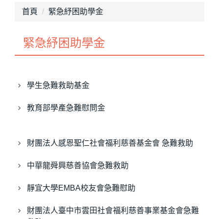
最新消息
首頁
緊急紓困助學金
單位介紹
緊急紓困助學金
畢業專區
獎助學金
學生急難救助基金
就學優待減免
教育部學產急難慰問金
行政院減免學雜費
不利處境學生助學金
財團法人感恩聖仁社會福利慈善基金會 急難救助
學生團體保險
中華龍舜興慈善協會急難救助
生活助學金
靜宜大學EMBA校友會急難慰助
緊急紓困助學金
財團法人臺中市雲田社會福利慈善事業基金會急難