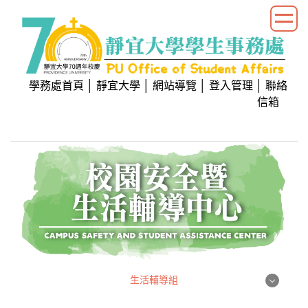
跳
到
主
要
內
學務處首頁
│
靜宜大學
│
網站導覽
│
登入管理
│
聯絡
容
信箱
區
生活輔導組